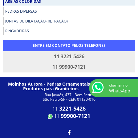
AREIAS COLORIDAS
PEDRAS DIVERSAS
JUNTAS DE DILATAÇÃO (RETRAÇÃO)
PINGADEIRAS
ENTRE EM CONTATO PELOS TELEFONES
11 3221-5426
11 99900-7121
Moinhos Aurora - Pedras Ornamentais e
chamar no
Produtos para Graniteiros
WhatsApp
Rua Javaés, 437 - Bom Retiro
São Paulo-SP - CEP: 01130-010
3221-5426
11
99900-7121
11