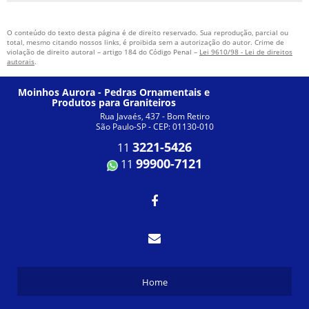
O conteúdo do texto desta página é de direito reservado. Sua reprodução, parcial ou
total, mesmo citando nossos links, é proibida sem a autorização do autor. Crime de
violação de direito autoral – artigo 184 do Código Penal –
Lei 9610/98 - Lei de direitos
autorais
.
Moinhos Aurora - Pedras Ornamentais e
Produtos para Graniteiros
Rua Javaés, 437 - Bom Retiro
São Paulo-SP - CEP: 01130-010
3221-5426
11
99900-7121
11
Home