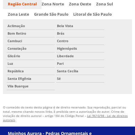
Região Central
Zona Norte
Zona Oeste
Zona Sul
Zona Leste
Grande São Paulo
Litoral de São Paulo
Aclimação
Bela Vista
Bom Retiro
Brás
Cambuci
Centro
Consolação
Higienópolis
Glicério
Liberdade
Luz
Pari
República
Santa Cecília
Santa Efigênia
Sé
Vila Buarque
O conteúdo do texto desta página é de direito reservado. Sua reprodução, parcial ou
total, mesmo citando nossos links, é proibida sem a autorização do autor. Crime de
violação de direito autoral – artigo 184 do Código Penal –
Lei 9610/98 - Lei de direitos
autorais
.
Moinhos Aurora - Pedras Ornamentais e