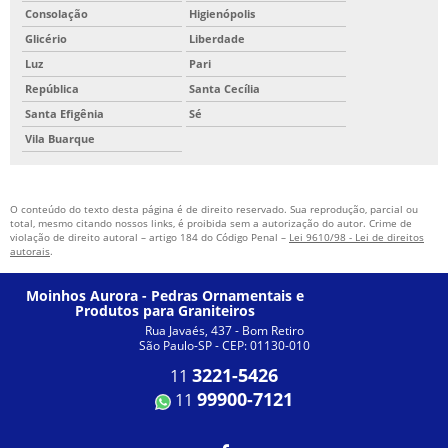
Consolação
Higienópolis
Glicério
Liberdade
Luz
Pari
República
Santa Cecília
Santa Efigênia
Sé
Vila Buarque
O conteúdo do texto desta página é de direito reservado. Sua reprodução, parcial ou
total, mesmo citando nossos links, é proibida sem a autorização do autor. Crime de
violação de direito autoral – artigo 184 do Código Penal –
Lei 9610/98 - Lei de direitos
autorais
.
Moinhos Aurora - Pedras Ornamentais e
Produtos para Graniteiros
Rua Javaés, 437 - Bom Retiro
São Paulo-SP - CEP: 01130-010
3221-5426
11
99900-7121
11