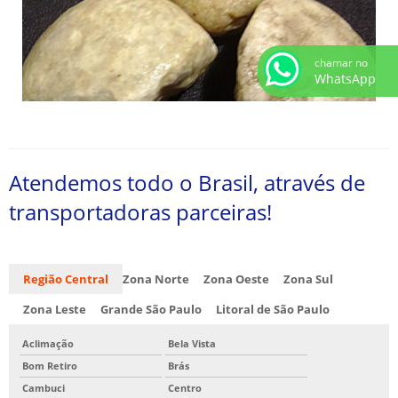
chamar no
WhatsApp
Atendemos todo o Brasil, através de
transportadoras parceiras!
Região Central
Zona Norte
Zona Oeste
Zona Sul
Zona Leste
Grande São Paulo
Litoral de São Paulo
Aclimação
Bela Vista
Bom Retiro
Brás
Cambuci
Centro